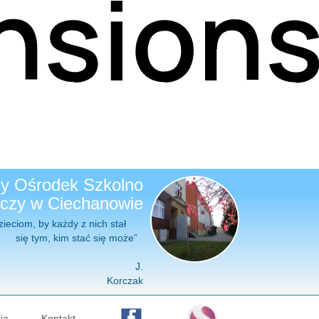
ny Ośrodek Szkolno
zy w Ciechanowie
y każdy z nich stał
stać się może”
J.
Korczak
ja
Kontakt