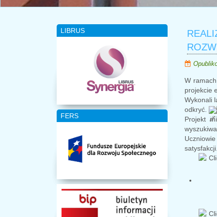
LIBRUS
REAL
ROZW
Opublik
W ramach 
projekcie
Wykonali l
odkryć.
FERS
Projekt m
wyszukiwan
Uczniowie 
satysfakcji