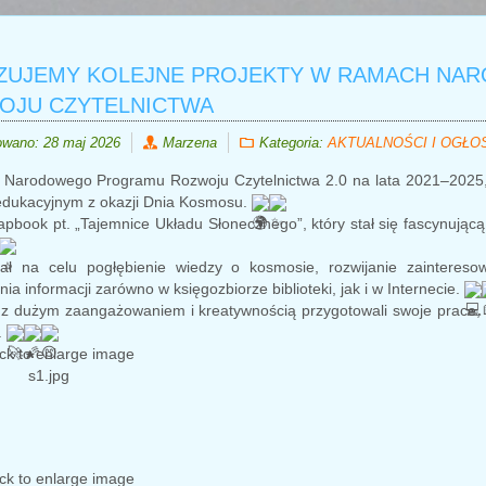
IZUJEMY KOLEJNE PROJEKTY W RAMACH N
OJU CZYTELNICTWA
owano: 28 maj 2026
Marzena
Kategoria:
AKTUALNOŚCI I OGŁO
Narodowego Programu Rozwoju Czytelnictwa 2.0 na lata 2021–2025, Pri
 edukacyjnym z okazji Dnia Kosmosu.
apbook pt. „Tajemnice Układu Słonecznego”, który stał się fascynując
iał na celu pogłębienie wiedzy o kosmosie, rozwijanie zainteres
ia informacji zarówno w księgozbiorze biblioteki, jak i w Internecie.
z dużym zaangażowaniem i kreatywnością przygotowali swoje prace, a 
.