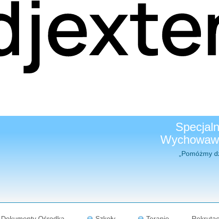
Specjal
Wychowawc
„Pomóżmy dzieciom, b
się tym, kim 
Dokumenty Ośrodka
Szkoły
Terapie
Rekrutac