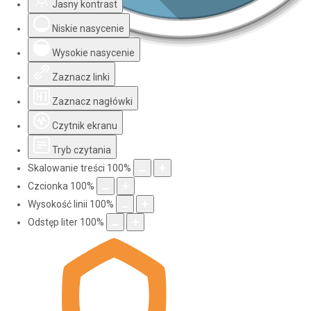
Jasny kontrast
Niskie nasycenie
Wysokie nasycenie
Zaznacz linki
Zaznacz nagłówki
Czytnik ekranu
Tryb czytania
Skalowanie treści
100
%
Czcionka
100
%
Wysokość linii
100
%
Odstęp liter
100
%