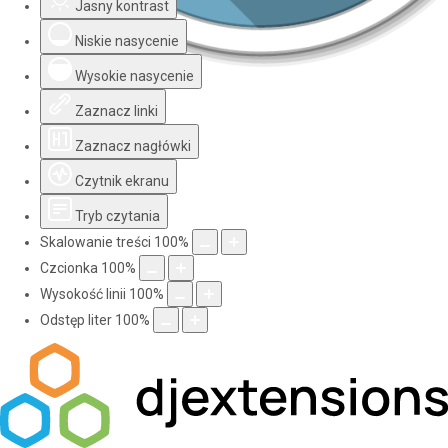
Jasny kontrast
Niskie nasycenie
Wysokie nasycenie
Zaznacz linki
Zaznacz nagłówki
Czytnik ekranu
Tryb czytania
Skalowanie treści
100
%
Czcionka
100
%
Wysokość linii
100
%
Odstęp liter
100
%