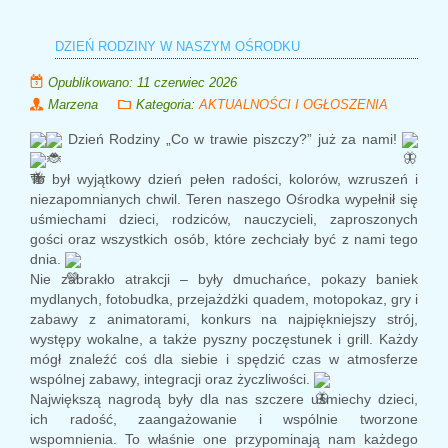
DZIEŃ RODZINY W NASZYM OŚRODKU
Opublikowano: 11 czerwiec 2026
Marzena
Kategoria:
AKTUALNOŚCI I OGŁOSZENIA
Dzień Rodziny „Co w trawie piszczy?” już za nami!
To był wyjątkowy dzień pełen radości, kolorów, wzruszeń i
niezapomnianych chwil. Teren naszego Ośrodka wypełnił się
uśmiechami dzieci, rodziców, nauczycieli, zaproszonych
gości oraz wszystkich osób, które zechciały być z nami tego
dnia.
Nie zabrakło atrakcji – były dmuchańce, pokazy baniek
mydlanych, fotobudka, przejażdżki quadem, motopokaz, gry i
zabawy z animatorami, konkurs na najpiękniejszy strój,
występy wokalne, a także pyszny poczęstunek i grill. Każdy
mógł znaleźć coś dla siebie i spędzić czas w atmosferze
wspólnej zabawy, integracji oraz życzliwości.
Największą nagrodą były dla nas szczere uśmiechy dzieci,
ich radość, zaangażowanie i wspólnie tworzone
wspomnienia. To właśnie one przypominają nam każdego