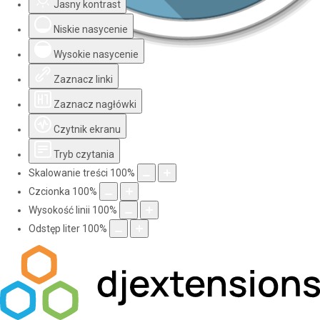
Jasny kontrast
Niskie nasycenie
Wysokie nasycenie
Zaznacz linki
Zaznacz nagłówki
Czytnik ekranu
Tryb czytania
Skalowanie treści
100
%
Czcionka
100
%
Wysokość linii
100
%
Odstęp liter
100
%