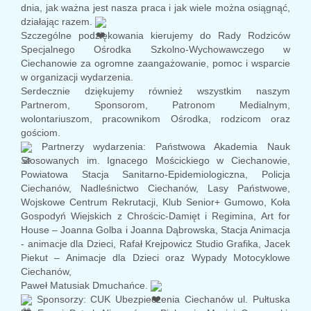
dnia, jak ważna jest nasza praca i jak wiele można osiągnąć,
działając razem.
Szczególne podziękowania kierujemy do Rady Rodziców
Specjalnego Ośrodka Szkolno-Wychowawczego w
Ciechanowie za ogromne zaangażowanie, pomoc i wsparcie
w organizacji wydarzenia.
Serdecznie dziękujemy również wszystkim naszym
Partnerom, Sponsorom, Patronom Medialnym,
wolontariuszom, pracownikom Ośrodka, rodzicom oraz
gościom.
Partnerzy wydarzenia:
Państwowa Akademia Nauk
Stosowanych im. Ignacego Mościckiego w Ciechanowie
,
Powiatowa Stacja Sanitarno-Epidemiologiczna,
Policja
Ciechanów
,
Nadleśnictwo Ciechanów, Lasy Państwowe
,
Wojskowe Centrum Rekrutacji,
Klub Senior+ Gumowo
, Koła
Gospodyń Wiejskich z Chrościc-Damięt i Regimina, Art for
House – Joanna Golba i Joanna Dąbrowska, Stacja Animacja
- animacje dla Dzieci, Rafał Krejpowicz Studio Grafika, Jacek
Piekut – Animacje dla Dzieci oraz Wypady Motocyklowe
Ciechanów,
Paweł Matusiak Dmuchańce.
Sponsorzy:
CUK Ubezpieczenia Ciechanów ul. Pułtuska