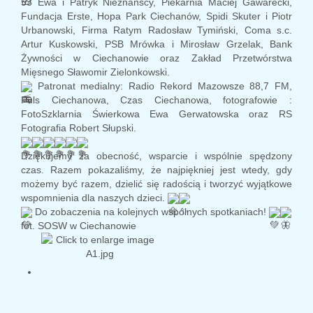
53
Ewa i Patryk Nieznańscy,
Piekarnia Maciej Gawarecki
,
Fundacja Erste,
Hopa Park
Ciechanów, Spidi Skuter i Piotr
Urbanowski, Firma Ratym Radosław Tymiński,
Coma s.c.
Artur Kuskowski, PSB Mrówka i Mirosław Grzelak,
Bank
Żywności w Ciechanowie
oraz Zakład Przetwórstwa
Mięsnego Sławomir Zielonkowski.
Patronat medialny:
Radio Rekord Mazowsze 88,7 FM
,
Puls Ciechanowa
,
Czas Ciechanowa
, fotografowie :
FotoSzklarnia Świerkowa
Ewa Gerwatowska oraz
RS
Fotografia
Robert Słupski.
Dziękujemy za obecność, wsparcie i wspólnie spędzony
czas. Razem pokazaliśmy, że najpiękniej jest wtedy, gdy
możemy być razem, dzielić się radością i tworzyć wyjątkowe
wspomnienia dla naszych dzieci.
Do zobaczenia na kolejnych wspólnych spotkaniach!
fot.
SOSW w Ciechanowie