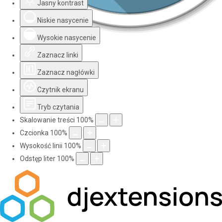
Jasny kontrast
Niskie nasycenie
Wysokie nasycenie
Zaznacz linki
Zaznacz nagłówki
Czytnik ekranu
Tryb czytania
Skalowanie treści
100
%
Czcionka
100
%
Wysokość linii
100
%
Odstęp liter
100
%