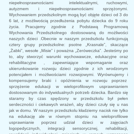
niepełnosprawnościami intelektualnymi, ruchowymi,
autyzmem i niepełnosprawnościami sprzężonymi.
Wychowaniem przedszkolnym mogą być objęte dzieci od 3 do
6 lat, z możliwością przedłużenia pobytu dziecka do 9 roku
życia. Pracujemy zgodnie z Podstawą Programową
Wychowania Przedszkolnego dostosowaną do możliwości
naszych dzieci .Obecnie w naszym przedszkolu funkcjonują
cztery grupy przedszkolne: psotne „Krasnale”, skaczące
„Żabki”, wesołe „Misie” i poważna „Zeróweczka”. Jesteśmy po
to, aby stworzyć warunki wychowawcze, edukacyjne oraz
rehabilitacyjne , zapewniające wspomaganie oraz
ukierunkowanie rozwoju dzieci zgodnie z ich wrodzonym
potencjałem i możliwościami rozwojowymi. Wyrównujemy i
kompensujemy braki i opóźnienia w rozwoju poprzez
sprzężenie edukacji w wieloprofilowym usprawnianiem
dostosowanym do indywidualnych potrzeb dziecka. Bardzo się
staramy by czas spędzony w przedszkolu był pełen
serdeczności i ciekawych wrażeń, aby dzieci czuły się u nas
jak w domu. W naszym przedszkolu kładziemy nacisk nie tylko
na edukację ale w równym stopniu na wieloprofilowe
usprawnianie poprzez udział dzieci w zajęciach
logopedycznych, integracji sensorycznej, rehabilitacji,