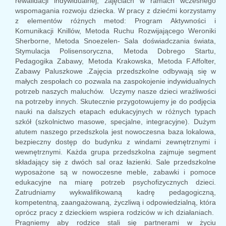
rewalidacji indywidualnej, zajęciach w ramach wczesnego
wspomagania rozwoju dziecka. W pracy z dziećmi korzystamy
z elementów różnych metod: Program Aktywności i
Komunikacji Knillów, Metoda Ruchu Rozwijającego Weroniki
Sherborne, Metoda Snoezelen- Sala doświadczania świata,
Stymulacja Polisensoryczna, Metoda Dobrego Startu,
Pedagogika Zabawy, Metoda Krakowska, Metoda F.Affolter,
Zabawy Paluszkowe .Zajęcia przedszkolne odbywają się w
małych zespołach co pozwala na zaspokojenie indywidualnych
potrzeb naszych maluchów. Uczymy nasze dzieci wrażliwości
na potrzeby innych. Skutecznie przygotowujemy je do podjęcia
nauki na dalszych etapach edukacyjnych w różnych typach
szkół (szkolnictwo masowe, specjalne, integracyjne). Dużym
atutem naszego przedszkola jest nowoczesna baza lokalowa,
bezpieczny dostęp do budynku z windami zewnętrznymi i
wewnętrznymi. Każda grupa przedszkolna zajmuje segment
składający się z dwóch sal oraz łazienki. Sale przedszkolne
wyposażone są w nowoczesne meble, zabawki i pomoce
edukacyjne na miarę potrzeb psychofizycznych dzieci.
Zatrudniamy wykwalifikowaną kadrę pedagogiczną,
kompetentną, zaangażowaną, życzliwą i odpowiedzialną, która
oprócz pracy z dzieckiem wspiera rodziców w ich działaniach.
Pragniemy aby rodzice stali się partnerami w życiu