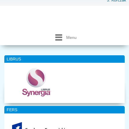
J. Korczak
Menu
LIBRUS
FERS