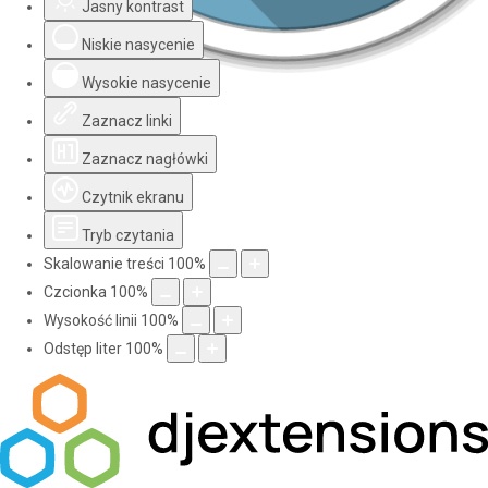
Jasny kontrast
Niskie nasycenie
Wysokie nasycenie
Zaznacz linki
Zaznacz nagłówki
Czytnik ekranu
Tryb czytania
Skalowanie treści
100
%
Czcionka
100
%
Wysokość linii
100
%
Odstęp liter
100
%