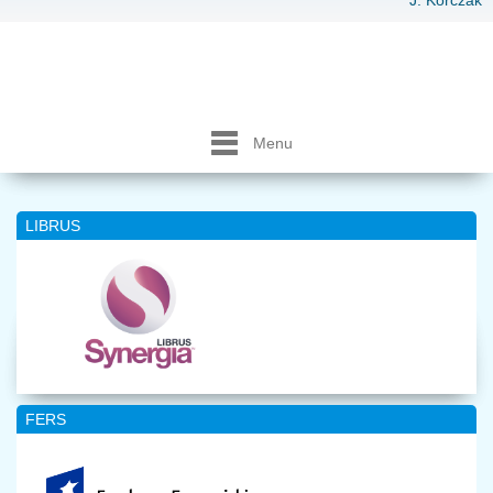
J. Korczak
Menu
LIBRUS
FERS