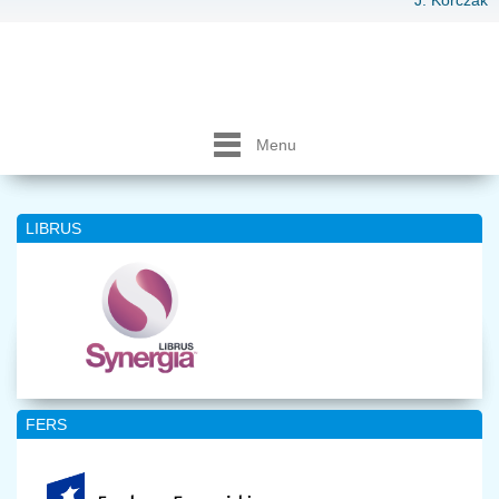
J. Korczak
Menu
LIBRUS
FERS