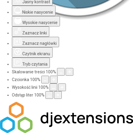
Jasny kontrast
Niskie nasycenie
Wysokie nasycenie
Zaznacz linki
Zaznacz nagłówki
Czytnik ekranu
Tryb czytania
Skalowanie treści
100
%
Czcionka
100
%
Wysokość linii
100
%
Odstęp liter
100
%