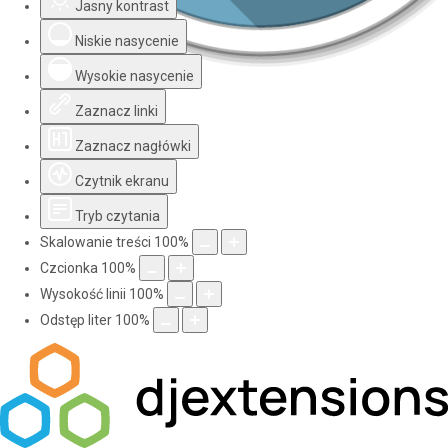
Jasny kontrast
Niskie nasycenie
Wysokie nasycenie
Zaznacz linki
Zaznacz nagłówki
Czytnik ekranu
Tryb czytania
Skalowanie treści
100
%
Czcionka
100
%
Wysokość linii
100
%
Odstęp liter
100
%