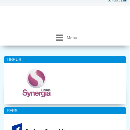
J. Korczak
Menu
LIBRUS
FERS