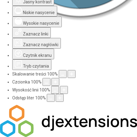
Jasny kontrast
Niskie nasycenie
Wysokie nasycenie
Zaznacz linki
Zaznacz nagłówki
Czytnik ekranu
Tryb czytania
Skalowanie treści
100
%
Czcionka
100
%
Wysokość linii
100
%
Odstęp liter
100
%