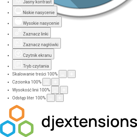
Jasny kontrast
Niskie nasycenie
Wysokie nasycenie
Zaznacz linki
Zaznacz nagłówki
Czytnik ekranu
Tryb czytania
Skalowanie treści
100
%
Czcionka
100
%
Wysokość linii
100
%
Odstęp liter
100
%