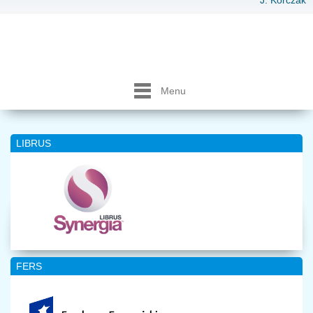
J. Korczak
Menu
LIBRUS
FERS