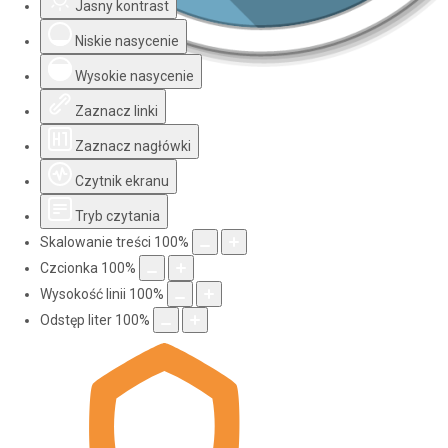
Jasny kontrast
Niskie nasycenie
Wysokie nasycenie
Zaznacz linki
Zaznacz nagłówki
Czytnik ekranu
Tryb czytania
Skalowanie treści
100
%
Czcionka
100
%
Wysokość linii
100
%
Odstęp liter
100
%