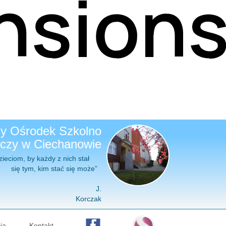
ny Ośrodek Szkolno
zy w Ciechanowie
y każdy z nich stał
stać się może”
J.
Korczak
ja
Kontakt