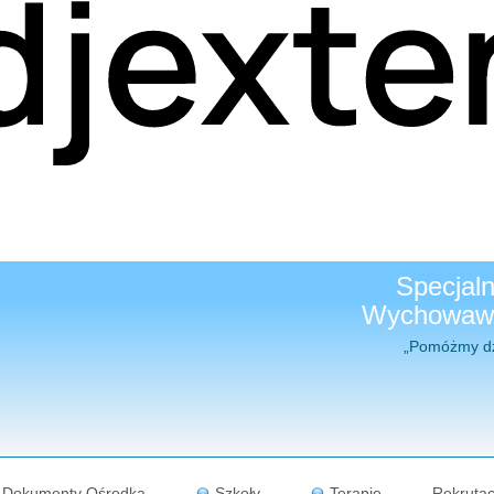
Specjal
Wychowawc
„Pomóżmy dzieciom, b
się tym, kim 
Dokumenty Ośrodka
Szkoły
Terapie
Rekrutac