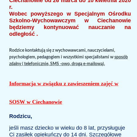
Ciechanowie od 26 marca do 10 kwietnia 2020
r.
Wobec powyższego
w Specjalnym Ośrodku
Szkolno-Wychowawczym w Ciechanowie
będziemy kontynuować nauczanie na
odległość .
Rodzice kontaktują się z wychowawcami, nauczycielami,
psychologiem, pedagogiem i wszystkimi specjalistami w
sposób
zdalny ( telefonicznie, SMS -owo, drogą e-mailową).
Informacja w związku z zawieszeniem zajęć w
SOSW w Ciechanowie
Rodzicu,
jeśli masz dziecko w wieku do 8 lat, przysługuje
Ci zasiłek opiekuńczy do 14 dni. Szczegółowe