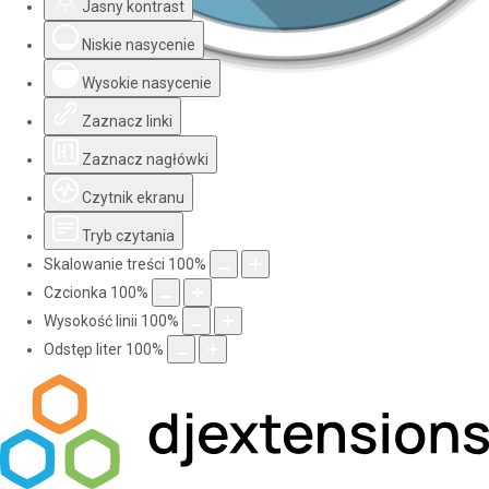
Jasny kontrast
Niskie nasycenie
Wysokie nasycenie
Zaznacz linki
Zaznacz nagłówki
Czytnik ekranu
Tryb czytania
Skalowanie treści
100
%
Czcionka
100
%
Wysokość linii
100
%
Odstęp liter
100
%