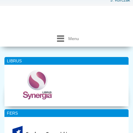
J. Korczak
Menu
LIBRUS
FERS