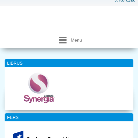
J. Korczak
Menu
LIBRUS
FERS