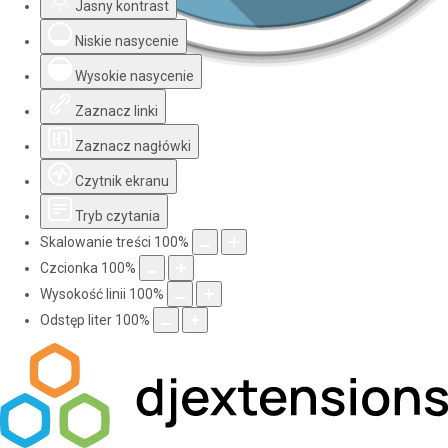
Jasny kontrast
Niskie nasycenie
Wysokie nasycenie
Zaznacz linki
Zaznacz nagłówki
Czytnik ekranu
Tryb czytania
Skalowanie treści
100
%
Czcionka
100
%
Wysokość linii
100
%
Odstęp liter
100
%