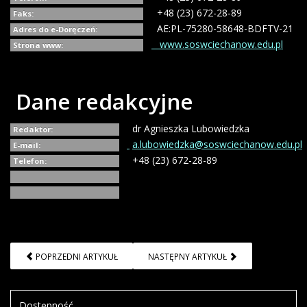
+48 (23) 672-28-89
Faks:
AE:PL-75280-58648-BDFTV-21
Adres do e-Doręczeń:
www.soswciechanow.edu.pl
Strona www:
Dane redakcyjne
dr Agnieszka Lubowiedzka
Redaktor:
a.lubowiedzka@soswciechanow.edu.pl
E-mail:
+48 (23) 672-28-89
Telefon:
POPRZEDNI ARTYKUŁ
NASTĘPNY ARTYKUŁ
Dostępność