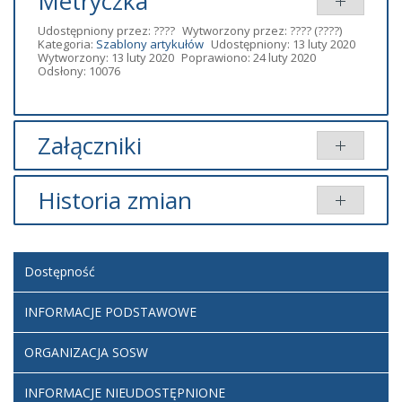
Metryczka
Udostępniony przez:
????
Wytworzony przez:
????
(????)
Kategoria:
Szablony artykułów
Udostępniony: 13 luty 2020
Wytworzony: 13 luty 2020
Poprawiono: 24 luty 2020
Odsłony: 10076
Załączniki
Brak załączników.
Historia zmian
Opis zmian
Data
Osoba
Porównaj
Dostępność
Artykuł
czwartek,
Andrzej
został
13 luty 2020
Lazarewicz
utworzony.
INFORMACJE PODSTAWOWE
15:34
Artykuł
Andrzej
ORGANIZACJA SOSW
został
poniedziałek,
Lazarewicz
zmieniony.
24 luty 2020
INFORMACJE NIEUDOSTĘPNIONE
14:45