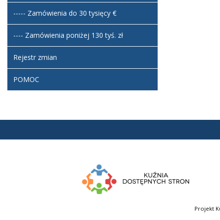
----- Zamówienia do 30 tysięcy €
---- Zamówienia poniżej 130 tyś. zł
Rejestr zmian
POMOC
Projekt K