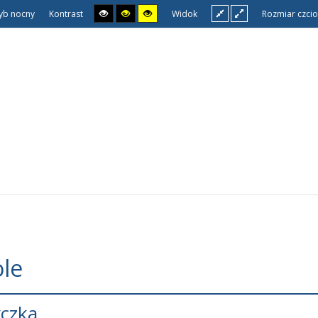
yb nocny
Kontrast
Widok
Rozmiar czcio
le
czka