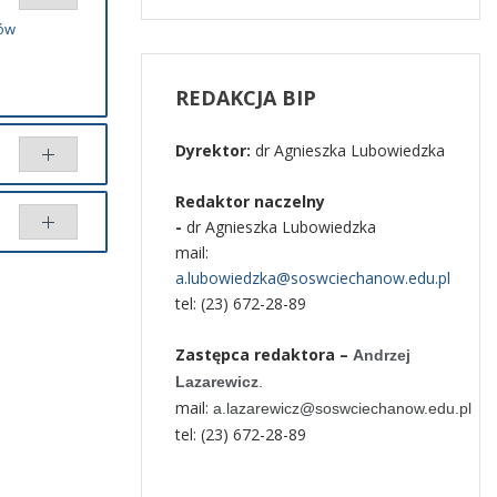
łów
REDAKCJA
BIP
Dyrektor:
dr Agnieszka Lubowiedzka
Redaktor naczelny
 przez
-
dr Agnieszka Lubowiedzka
mail:
cz
ównaj
a.lubowiedzka@soswciechanow.edu.pl
tel: (23) 672-28-89
Zastępca redaktora –
Andrzej
Lazarewicz
.
mail:
a.lazarewicz@soswciechanow.edu.pl
tel: (23) 672-28-89