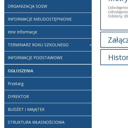
ORGANIZACJA SOSW
Udostępnio
Udostępnion
Odsłony: 6
INFORMACJE NIEUDOSTĘPNIONE
Inne Informacje
Załącz
TERMINARZ ROKU SZKOLNEGO
Histo
INFORMACJE PODSTAWOWE
Zestaw p
2027
OGŁOSZENIA
Artykuł z
Przetarg
DYREKTOR
Artykuł z
Dodane
BUDŻET I MAJĄTEK
Zestaw
rok sz
STRUKTURA WŁASNOŚCIOWA