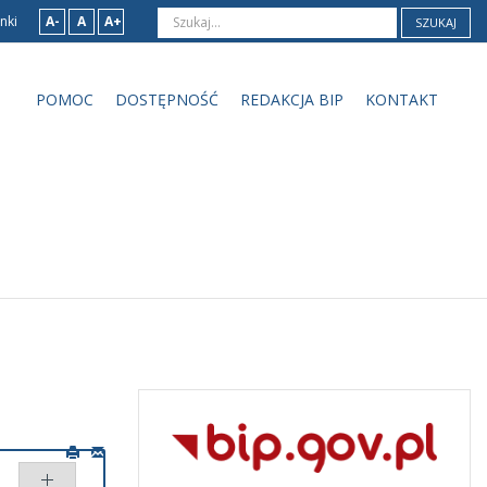
nki
A-
A
A+
SZUKAJ
POMOC
DOSTĘPNOŚĆ
REDAKCJA BIP
KONTAKT