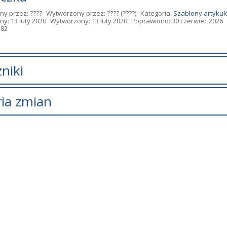
ny przez:
????
Wytworzony przez:
????
(????)
Kategoria:
Szablony artyku
y: 13 luty 2020
Wytworzony: 13 luty 2020
Poprawiono: 30 czerwiec 2026
582
niki
Tytuł
Typ
Rozmiar
Dodany
ria zmian
odręczników na rok szkolny 2026-
pdf
367.23
Andrzej
KB
Lazarewi
Opis zmian
Data
Osoba
Por
ostał utworzony.
czwartek, 13 luty
Andrzej
2020 15:36
Lazarewicz
ostał zmieniony.
wtorek, 30
Andrzej
czerwiec 2026
Lazarewicz
 załączniki
11:38
 podręczników na
kolny 2026-2027