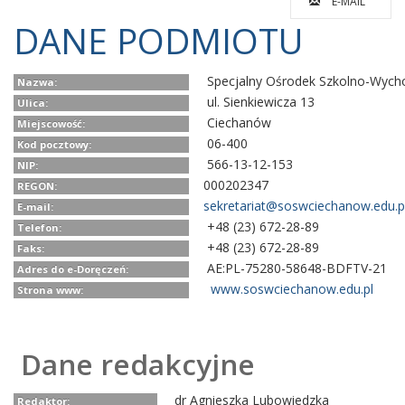
E-MAIL
DANE PODMIOTU
Specjalny Ośrodek Szkolno-Wyc
Nazwa:
ul. Sienkiewicza 13
Ulica:
Ciechanów
Miejscowość:
06-400
Kod pocztowy:
566-13-12-153
NIP:
000202347
REGON:
sekretariat@soswciechanow.edu.p
E-mail:
+48 (23) 672-28-89
Telefon:
+48 (23) 672-28-89
Faks:
AE:PL-75280-58648-BDFTV-21
Adres do e-Doręczeń:
www.soswciechanow.edu.pl
Strona www:
Dane redakcyjne
dr Agnieszka Lubowiedzka
Redaktor: