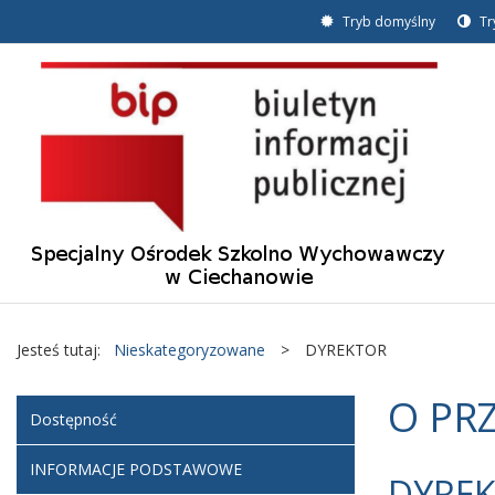
Tryb domyślny
Tr
Jesteś tutaj:
Nieskategoryzowane
>
DYREKTOR
O PR
Dostępność
INFORMACJE PODSTAWOWE
DYRE