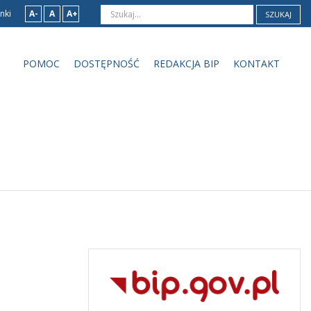
nki
A-
A
A+
SZUKAJ
POMOC
DOSTĘPNOŚĆ
REDAKCJA BIP
KONTAKT