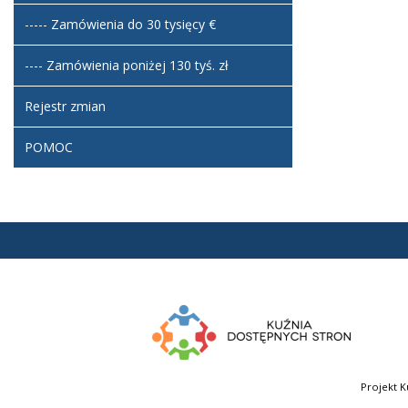
----- Zamówienia do 30 tysięcy €
---- Zamówienia poniżej 130 tyś. zł
Rejestr zmian
POMOC
Projekt K