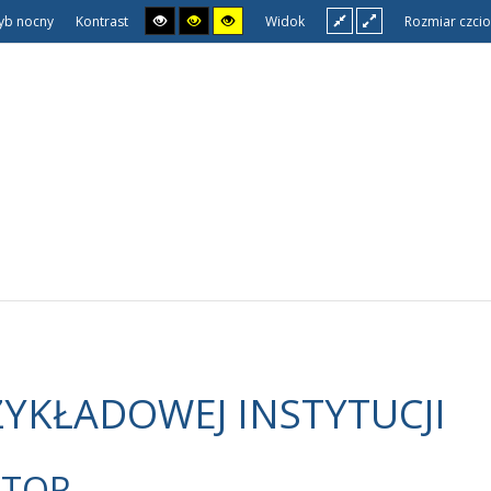
yb nocny
Kontrast
Widok
Rozmiar czcio
ZYKŁADOWEJ INSTYTUCJI
KTOR