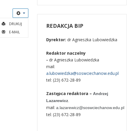
DRUKUJ
REDAKCJA
BIP
E-MAIL
Dyrektor:
dr Agnieszka Lubowiedzka
Redaktor naczelny
-
dr Agnieszka Lubowiedzka
mail:
a.lubowiedzka@soswciechanow.edu.pl
tel: (23) 672-28-89
Zastępca redaktora –
Andrzej
Lazarewicz
.
mail:
a.lazarewicz@soswciechanow.edu.pl
tel: (23) 672-28-89