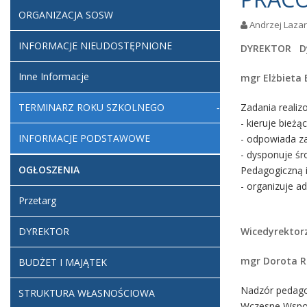
ORGANIZACJA SOSW
Andrzej Laza
INFORMACJE NIEUDOSTĘPNIONE
DYREKTOR Dy
Inne Informacje
mgr Elżbieta 
TERMINARZ ROKU SZKOLNEGO
Zadania realiz
- kieruje bieżą
INFORMACJE PODSTAWOWE
- odpowiada za
- dysponuje ś
OGŁOSZENIA
Pedagogiczną i
- organizuje a
Przetarg
DYREKTOR
Wicedyrektor
mgr Dorota 
BUDŻET I MAJĄTEK
Nadzór pedago
STRUKTURA WŁASNOŚCIOWA
Wczesne Wspo