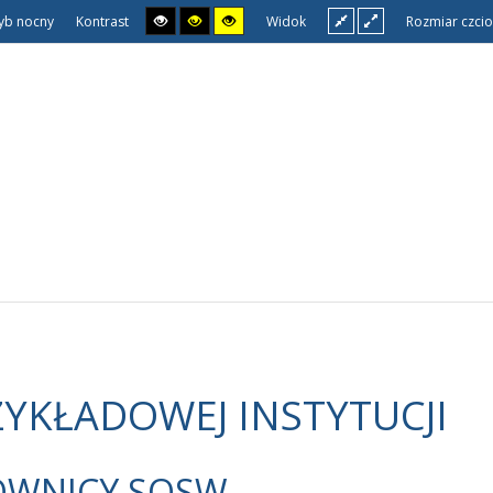
yb nocny
Kontrast
Widok
Rozmiar czcio
ZYKŁADOWEJ INSTYTUCJI
OWNICY SOSW