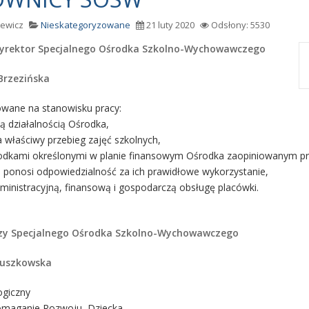
rewicz
Nieskategoryzowane
21 luty 2020
Odsłony: 5530
rektor Specjalnego Ośrodka Szkolno-Wychowawczego
Brzezińska
owane na stanowisku pracy:
cą działalnością Ośrodka,
 właściwy przebieg zajęć szkolnych,
rodkami określonymi w planie finansowym Ośrodka zaopiniowanym p
 ponosi odpowiedzialność za ich prawidłowe wykorzystanie,
dministracyjną, finansową i gospodarczą obsługę placówki.
zy Specjalnego Ośrodka Szkolno-Wychowawczego
Ruszkowska
giczny
maganie Rozwoju Dziecka