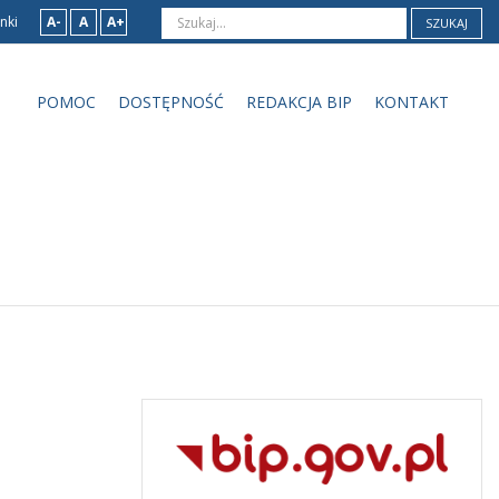
nki
A-
A
A+
SZUKAJ
POMOC
DOSTĘPNOŚĆ
REDAKCJA BIP
KONTAKT