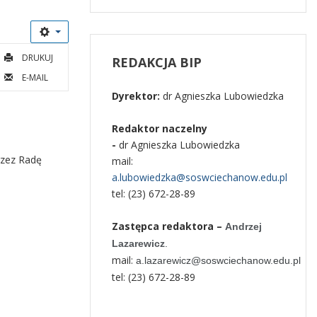
DRUKUJ
REDAKCJA
BIP
E-MAIL
Dyrektor:
dr Agnieszka Lubowiedzka
Redaktor naczelny
-
dr Agnieszka Lubowiedzka
rzez Radę
mail:
a.lubowiedzka@soswciechanow.edu.pl
tel: (23) 672-28-89
Zastępca redaktora –
Andrzej
Lazarewicz
.
mail:
a.lazarewicz@soswciechanow.edu.pl
tel: (23) 672-28-89