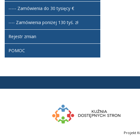
----- Zamówienia do 30 tysięcy €
---- Zamówienia poniżej 130 tyś. zł
Rejestr zmian
POMOC
Projekt K