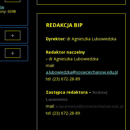
łów
ony: 6398
REDAKCJA
BIP
Dyrektor:
dr Agnieszka Lubowiedzka
Redaktor naczelny
-
dr Agnieszka Lubowiedzka
mail:
Porównaj
a.lubowiedzka@soswciechanow.edu.pl
tel: (23) 672-28-89
Zastępca redaktora –
Andrzej
Lazarewicz
.
mail:
a.lazarewicz@soswciechanow.edu.pl
tel: (23) 672-28-89