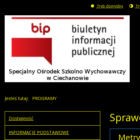
Tryb domyślny
Tr
Jesteś tutaj:
PROGRAMY
Spraw
Dostępność
INFORMACJE PODSTAWOWE
Metry