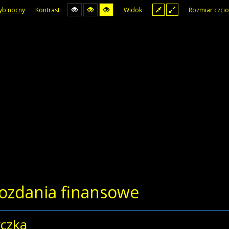
yb nocny
Kontrast
Widok
Rozmiar czcio
ozdania finansowe
czka