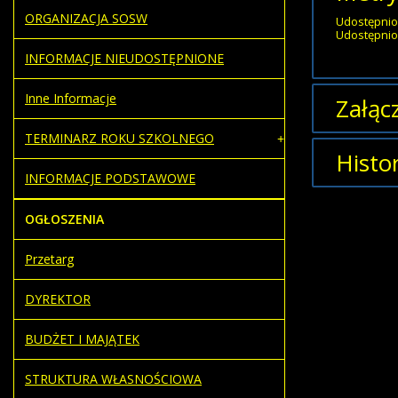
ORGANIZACJA SOSW
Udostępnio
Udostępnion
INFORMACJE NIEUDOSTĘPNIONE
Inne Informacje
Załącz
TERMINARZ ROKU SZKOLNEGO
Brak załąc
Histo
INFORMACJE PODSTAWOWE
Opi
OGŁOSZENIA
Artykuł z
utworzon
Przetarg
DYREKTOR
BUDŻET I MAJĄTEK
STRUKTURA WŁASNOŚCIOWA