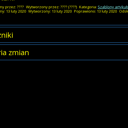
ny przez:
????
Wytworzony przez:
????
(????)
Kategoria:
Szablony artyku
y: 13 luty 2020
Wytworzony: 13 luty 2020
Poprawiono: 13 luty 2020
Odsł
niki
zników.
ria zmian
s zmian
Data
Osoba
ostał
czwartek, 13 luty 2020
Andrzej
y.
15:37
Lazarewicz