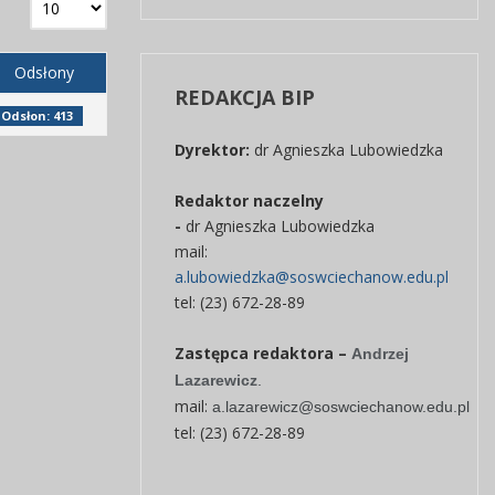
Odsłony
REDAKCJA
BIP
Odsłon: 413
Dyrektor:
dr Agnieszka Lubowiedzka
Redaktor naczelny
-
dr Agnieszka Lubowiedzka
mail:
a.lubowiedzka@soswciechanow.edu.pl
tel: (23) 672-28-89
Zastępca redaktora –
Andrzej
Lazarewicz
.
mail:
a.lazarewicz@soswciechanow.edu.pl
tel: (23) 672-28-89