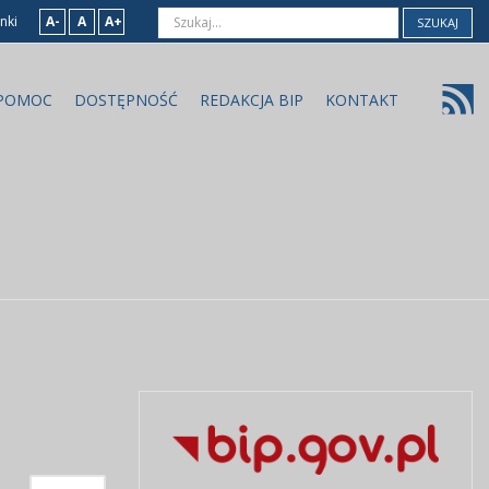
nki
A-
A
A+
SZUKAJ
POMOC
DOSTĘPNOŚĆ
REDAKCJA BIP
KONTAKT