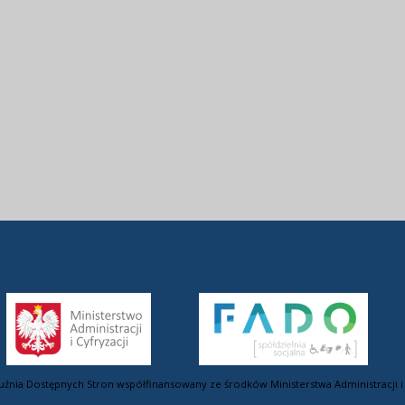
uźnia Dostępnych Stron współfinansowany ze środków Ministerstwa Administracji i 