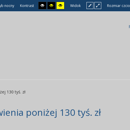
yb nocny
Kontrast
Widok
Rozmiar czcio
ej 130 tyś. zł
enia poniżej 130 tyś. zł