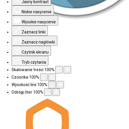
Jasny kontrast
Niskie nasycenie
Wysokie nasycenie
Zaznacz linki
Zaznacz nagłówki
Czytnik ekranu
Tryb czytania
Skalowanie treści
100
%
Czcionka
100
%
Wysokość linii
100
%
Odstęp liter
100
%