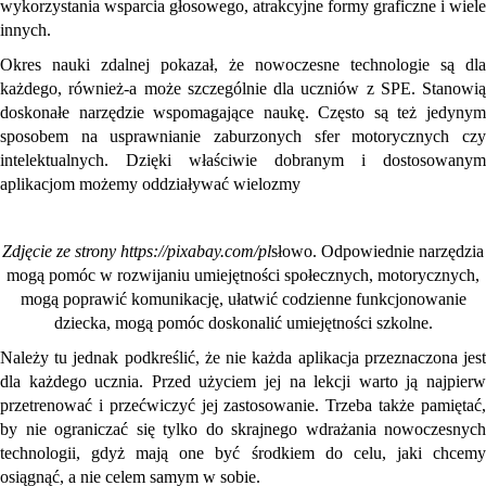
wykorzystania wsparcia głosowego, atrakcyjne formy graficzne i wiele
innych.
Okres nauki zdalnej pokazał, że nowoczesne technologie są dla
każdego, również-a może szczególnie dla uczniów z SPE. Stanowią
doskonałe narzędzie wspomagające naukę. Często są też jedynym
sposobem na usprawnianie zaburzonych sfer motorycznych czy
intelektualnych. Dzięki właściwie dobranym i dostosowanym
aplikacjom możemy oddziaływać wielozmy
Zdjęcie ze strony https://pixabay.com/pl
słowo. Odpowiednie narzędzia
mogą pomóc w rozwijaniu umiejętności społecznych, motorycznych,
mogą poprawić komunikację, ułatwić codzienne funkcjonowanie
dziecka, mogą pomóc doskonalić umiejętności szkolne.
Należy tu jednak podkreślić, że nie każda aplikacja przeznaczona jest
dla każdego ucznia. Przed użyciem jej na lekcji warto ją najpierw
przetrenować i przećwiczyć jej zastosowanie. Trzeba także pamiętać,
by nie ograniczać się tylko do skrajnego wdrażania nowoczesnych
technologii, gdyż mają one być środkiem do celu, jaki chcemy
osiągnąć, a nie celem samym w sobie.