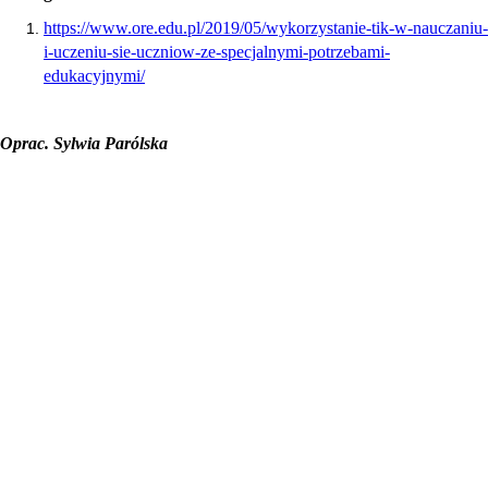
https://www.ore.edu.pl/2019/05/wykorzystanie-tik-w-nauczaniu-
i-uczeniu-sie-uczniow-ze-specjalnymi-potrzebami-
edukacyjnymi/
Oprac. Sylwia Parólska