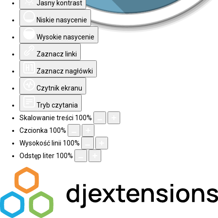
Jasny kontrast
Niskie nasycenie
Wysokie nasycenie
Zaznacz linki
Zaznacz nagłówki
Czytnik ekranu
Tryb czytania
Skalowanie treści
100
%
Czcionka
100
%
Wysokość linii
100
%
Odstęp liter
100
%